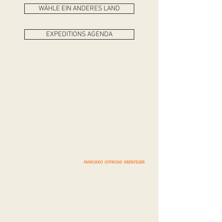
WÄHLE EIN ANDERES LAND
EXPEDITIONS AGENDA
FOTO & FILM
STARTSEITE
WAS WIR TUN
FOTO & FILM THEMEN
WER WIR SIND
FOTO & FILM ANFRAGE
DIE PROTAGONISTEN
MOTIVATIONSREDNER
EXPEDITIONEN
WIE WIR REISEN
EPISCHE STRASSEN
FAHRZEUGTECHNIK
EINSAME WÜSTEN
WIE WIR KOMMUNIZIEREN
ABENTEUER GRENZENLOS
DIE MEDIEN ÜBER UNS
EXPEDITIONEN AGENDA
MERCHANDISING SHOP
EXPEDITIONEN ANFRAGE
IMPRESSUM
/
DATENSCHUTZ
MAROKKO OFFROAD ABENTEUER
WOHLTÄTIGKEIT
ENTDECKUNGEN
PANORAMAROUTEN
UNSERE PHILOSPHIE
SEHENSWERTES
CHARITY-PROJEKTE
BRÄUCHE UND TRADITIONEN
BARSPENDEN/-SPONSORING
FOTOGENE LOCATIONS
SACHSPENDEN/-SPONSORING