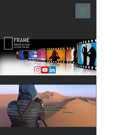
"Fotografieren
heisst das Leben intensiv geniessen,
jede Hundertstelsekunde"
Marc Riboud