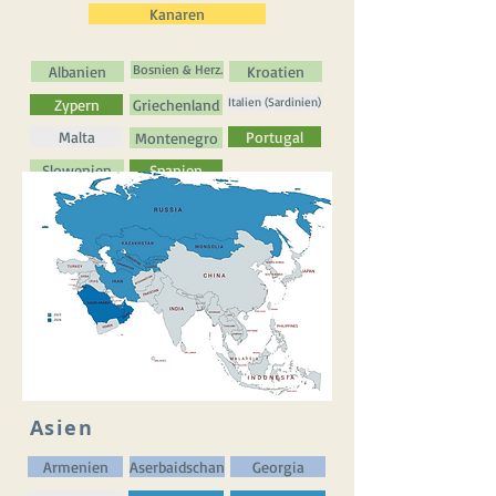
Kanaren
Bosnien & Herz.
Albanien
Kroatien
Italien (Sardinien)
Zypern
Griechenland
Malta
Portugal
Montenegro
Slowenien
Spanien
Asien
Armenien
Aserbaidschan
Georgia