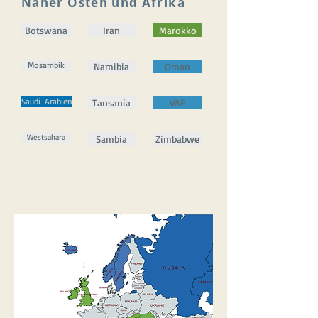
Naher Osten und Afrika
Botswana
Iran
Marokko
Mosambik
Namibia
Oman
Saudi-Arabien
Tansania
VAE
Westsahara
Sambia
Zimbabwe