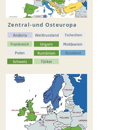
Zentral-und Osteuropa
Andorra
Weißrussland
Tschechien
Frankreich
Ungarn
Moldawien
Polen
Russland
Rumänien
Schweiz
Türkei