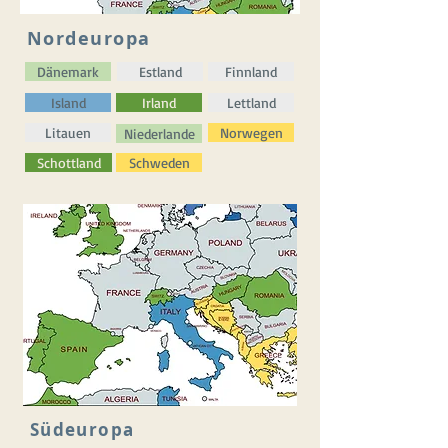
Nordeuropa
Dänemark
Estland
Finnland
Island
Irland
Lettland
Litauen
Norwegen
Niederlande
Schottland
Schweden
Südeuropa