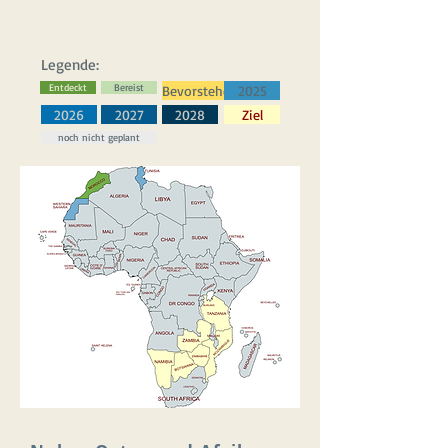
Legende:
Entdeckt
Bereist
Bevorstehend
2025
2026
2027
2028
Ziel
noch nicht geplant