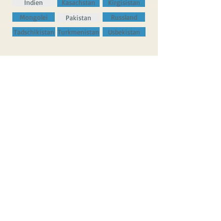
Indien
Kasachstan
Kirgisistan
Mongolei
Russland
Pakistan
Tadschikistan
Turkmenistan
Usbekistan
Nord- und
Mittelamerika