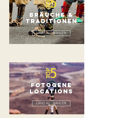
bräuche &
TRADITIONEN
LAND AUSWÄHLEN
fotogene
locations
LAND AUSWÄHLEN