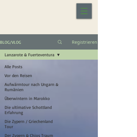
Registrieren
BLOG/VLOG
Lanzarote & Fuerteventura
Alle Posts
Vor den Reisen
Aufwärmtour nach Ungarn &
Rumänien
Überwintern in Marokko
Die ultimative Schottland
Erfahrung
Die Zypern / Griechenland
Tour
Der Zypern & Chios Traum