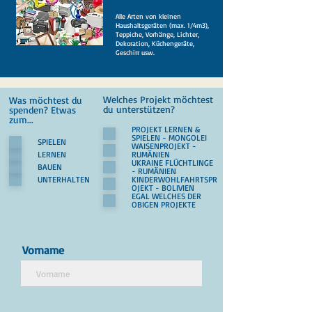
Alle Arten von kleinen
Haushaltsgeräten (max. 1/4m3),
Teppiche, Vorhänge, Lichter,
Dekoration, Küchengeräte,
Geschirr usw.
Welches Projekt möchtest
Was möchtest du
P
du unterstützen?
spenden? Etwas
f
P
zum...
l
f
PROJEKT LERNEN &
i
l
SPIELEN - MONGOLEI
SPIELEN
WAISENPROJEKT -
c
i
LERNEN
RUMÄNIEN
h
c
UKRAINE FLÜCHTLINGE
t
h
BAUEN
- RUMÄNIEN
f
t
UNTERHALTEN
KINDERWOHLFAHRTSPR
e
f
OJEKT - BOLIVIEN
l
e
EGAL WELCHES DER
OBIGEN PROJEKTE
d
l
d
Vorname