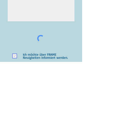
Ich möchte über FRAME
Neuigkeiten informiert werden.
SACHSPENDEN BESTÄTIGEN
ODER DOCH LIEBER EINE
GELDSPENDE?
FOTO & FILM
STARTSEITE