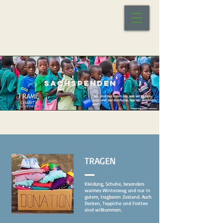
SACHSPENDEN
"Wir sind nur durch das, was wir geben,
reich und nur durch das, was wir ablehnen,
arm"
Madame Anne Sophie Swetchine
TRAGEN
Kleidung, Schuhe, besonders
warmes Winterzeug und nur in
gutem, tragbaren Zustand. Auch
Decken, Teppiche und Frottee
sind willkommen.