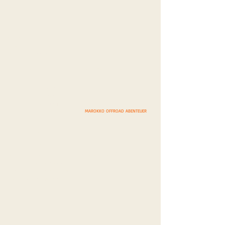
FOTO & FILM
STARTSEITE
WAS WIR TUN
FOTO & FILM THEMEN
WER WIR SIND
FOTO & FILM ANFRAGE
DIE PROTAGONISTEN
MOTIVATIONSREDNER
EXPEDITIONEN
WIE WIR REISEN
EPISCHE STRASSEN
FAHRZEUGTECHNIK
EINSAME WÜSTEN
WIE WIR KOMMUNIZIEREN
ABENTEUER GRENZENLOS
DIE MEDIEN ÜBER UNS
EXPEDITIONEN AGENDA
MERCHANDISING SHOP
EXPEDITIONEN ANFRAGE
IMPRESSUM
/
DATENSCHUTZ
MAROKKO OFFROAD ABENTEUER
WOHLTÄTIGKEIT
ENTDECKUNGEN
PANORAMAROUTEN
UNSERE PHILOSPHIE
SEHENSWERTES
CHARITY-PROJEKTE
BRÄUCHE UND TRADITIONEN
BARSPENDEN/-SPONSORING
FOTOGENE LOCATIONS
SACHSPENDEN/-SPONSORING
LÄNDERWAHL
FIRMENSPONSORING & CSR
DEINE EIGENEN TOP 5