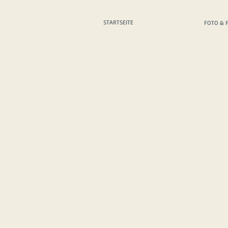
STARTSEITE
FOTO & 
STARTSEITE
FOTO & 
WAS WIR TUN
FOTO & FILM T
WER WIR SIND
FOTO & FILM A
DIE PROTAGONISTEN
MOTIVATIONSREDNER
WIE WIR REISEN
FAHRZEUGTECHNIK
WIE WIR KOMMUNIZIEREN
DIE MEDIEN ÜBER UNS
MERCHANDISING SHOP
IMPRESSUM
/
DATENSCHUTZ