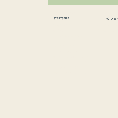
STARTSEITE
FOTO & 
STARTSEITE
FOTO & 
WAS WIR TUN
FOTO & FILM T
WER WIR SIND
FOTO & FILM A
DIE PROTAGONISTEN
MOTIVATIONSREDNER
WIE WIR REISEN
FAHRZEUGTECHNIK
WIE WIR KOMMUNIZIEREN
DIE MEDIEN ÜBER UNS
MERCHANDISING SHOP
IMPRESSUM
/
DATENSCHUTZ