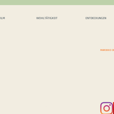
FILM
CHARITY
ENTDECKUNGEN
EXP
FILM
WOHLTÄTIGKEIT
ENTDECKUNGEN
HEMEN
UNSERE PHILOSPHIE
PANORAMAROUTEN
EPISCHE S
NFRAGE
CHARITY-PROJEKTE
SEHENSWERTES
EINSAME 
BARSPENDEN/-SPONSORING
BRÄUCHE UND TRADITIONEN
ABENTEUE
SACHSPENDEN/-SPONSORING
FOTOGENE LOCATIONS
EXPEDITI
FIRMENSPONSORING & CSR
LÄNDERWAHL
EXPEDITI
DEINE EIGENEN TOP 5
MAROKKO O
© Copyright