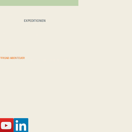
EDITIONEN
BLOG/VLOG
EXPEDITIONEN
TRASSEN
VOR DER
REISE
WÜSTEN
AUFWÄRMTOUR RUMÄNIEN
R GRENZENLOS
ÜBERWINTERN IN MAROKKO
ONEN AGENDA
SCHOTTLAND & IRLAND
ONEN ANFRAGE
ZYPERN & CHIOS TRAUM
FFROAD ABENTEUER
LANZAROTE & FUERTEVENTURA