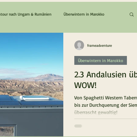
tour nach Ungarn & Rumänien
Überwintern in Marokko
Die Zypern / Griechenland Tour
Der Zypern & Chios Traum
frameadventure
Überwintern in Marokko
2.3 Andalusien ü
WOW!
Von Spaghetti Western Tabern
bis zur Durchquerung der Sie
überrascht gewaltig!