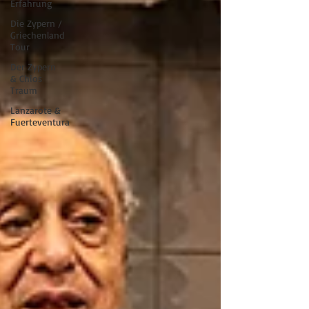
Erfahrung
Die Zypern /
Griechenland
Tour
Der Zypern
& Chios
Traum
Lanzarote &
Fuerteventura