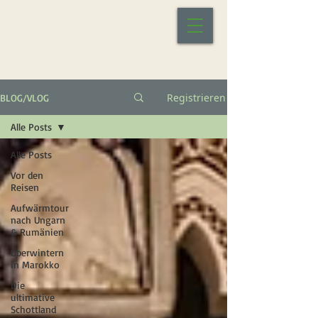
Registrieren
BLOG/VLOG
Alle Posts
Alle Posts
Vor den
Reisen
Aufwärmtour
nach Ungarn
& Rumänien
Überwintern
in Marokko
Die
ultimative
Schottland