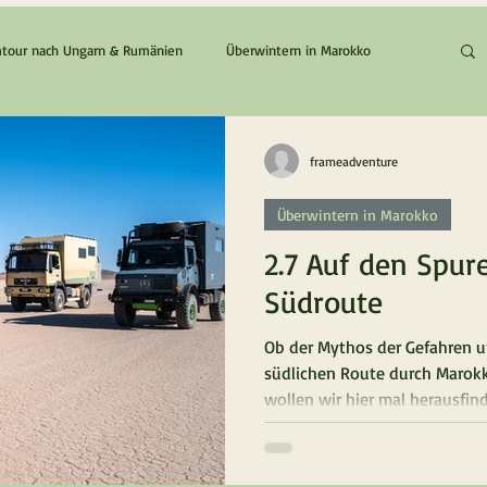
tour nach Ungarn & Rumänien
Überwintern in Marokko
Die Zypern / Griechenland Tour
Der Zypern & Chios Traum
frameadventure
Überwintern in Marokko
2.7 Auf den Spur
Südroute
Ob der Mythos der Gefahren u
südlichen Route durch Marokk
wollen wir hier mal herausfin