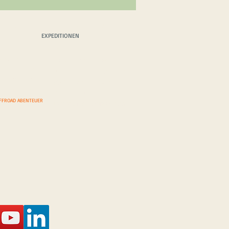
EDITIONEN
BLOG/VLOG
EXPEDITIONEN
TRASSEN
VOR DER
REISE
WÜSTEN
AUFWÄRMTOUR RUMÄNIEN
R GRENZENLOS
ÜBERWINTERN IN MAROKKO
ONEN AGENDA
SCHOTTLAND & IRLAND
ONEN ANFRAGE
ZYPERN & CHIOS TRAUM
FFROAD ABENTEUER
LANZAROTE & FUERTEVENTURA