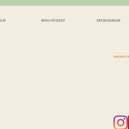
FILM
CHARITY
ENTDECKUNGEN
EXP
FILM
WOHLTÄTIGKEIT
ENTDECKUNGEN
HEMEN
UNSERE PHILOSPHIE
PANORAMAROUTEN
EPISCHE S
NFRAGE
CHARITY-PROJEKTE
SEHENSWERTES
EINSAME 
BARSPENDEN/-SPONSORING
BRÄUCHE UND TRADITIONEN
ABENTEUE
SACHSPENDEN/-SPONSORING
FOTOGENE LOCATIONS
EXPEDITI
FIRMENSPONSORING & CSR
LÄNDERWAHL
EXPEDITI
DEINE EIGENEN TOP 5
MAROKKO O
© Copyright