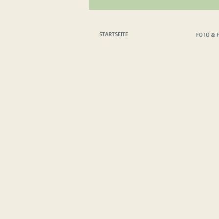
STARTSEITE
FOTO & 
STARTSEITE
FOTO & 
WAS WIR TUN
FOTO & FILM T
WER WIR SIND
FOTO & FILM A
DIE PROTAGONISTEN
MOTIVATIONSREDNER
WIE WIR REISEN
FAHRZEUGTECHNIK
WIE WIR KOMMUNIZIEREN
DIE MEDIEN ÜBER UNS
MERCHANDISING SHOP
IMPRESSUM
/
DATENSCHUTZ