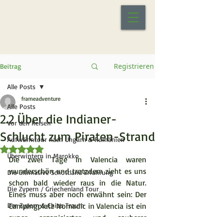
Registrieren
Beitrag
Alle Posts
frameadventure
Alle Posts
2.2 Über die Indianer-
Vor den Reisen
Schlucht zum Piraten-Strand
Aufwärmtour nach Ungarn & Rumänien
Mit NaN von 5 Sternen bewertet.
Überwintern in Marokko
Die zwei Tage in Valencia waren 
wunderschön und trotzdem zieht es uns 
Die ultimative Schottland Erfahrung
schon bald wieder raus in die Natur. 
Die Zypern / Griechenland Tour
Eines muss aber noch erwähnt sein: Der 
Der Zypern & Chios Traum
Campingplatz Nomadic in Valencia ist ein 