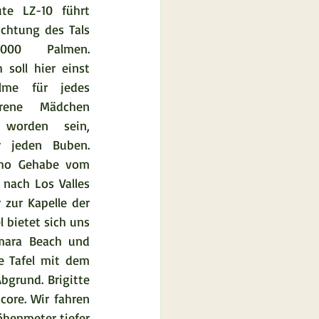
te LZ-10 führt 
chtung des Tals 
000 Palmen. 
 soll hier einst 
lme für jedes 
rene Mädchen 
 worden sein, 
 jeden Buben. 
ho Gehabe vom 
nach Los Valles 
zur Kapelle der 
 bietet sich uns 
mara Beach und 
e Tafel mit dem 
grund. Brigitte 
core. Wir fahren 
öhenmeter tiefer 