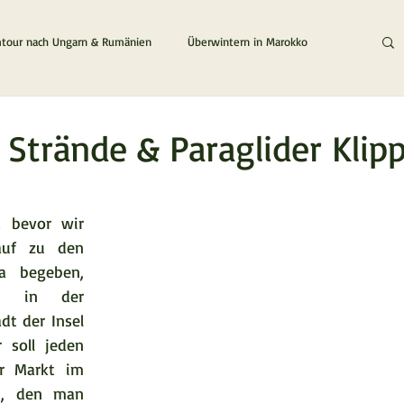
tour nach Ungarn & Rumänien
Überwintern in Marokko
Die Zypern / Griechenland Tour
Der Zypern & Chios Traum
r Strände & Paraglider Klip
en bewertet.
 bevor wir 
uf zu den 
a begeben, 
h in der 
t der Insel 
 soll jeden 
r Markt im 
n, den man 