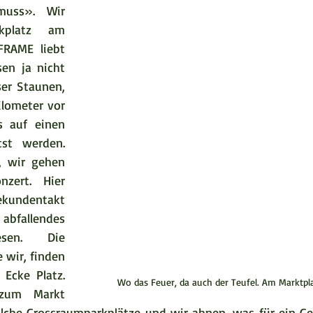
uss». Wir 
kplatz am 
RAME liebt 
en ja nicht 
er Staunen, 
lometer vor 
s auf einen 
tst werden. 
 wir gehen 
zert. Hier 
ndentakt 
abfallendes 
sen. Die 
wir, finden 
Ecke Platz. 
Wo das Feuer, da auch der Teufel. Am Marktpl
zum Markt 
olche Grossraumparkplätze und wir ahnen, was für ein G