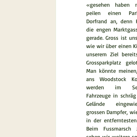
«gesehen haben m
peilen einen Par
Dorfrand an, denn F
die engen Marktgass
gerade. Gross ist uns
wie wir über einen Ki
unserem Ziel bereit
Grossparkplatz gelo
Man könnte meinen,
ans Woodstock Kon
werden im Seku
Fahrzeuge in schräg 
Gelände eingewie
grossen Dampfer, wie 
in der entferntesten 
Beim Fussmarsch 
sehen wir weitere s