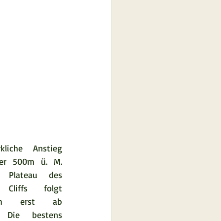
liche Anstieg 
er 500m ü. M. 
e Plateau des 
Cliffs folgt 
lich erst ab 
. Die bestens 