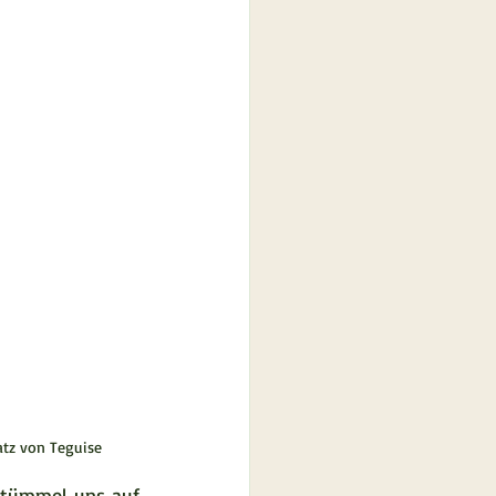
atz von Teguise
etümmel uns auf 