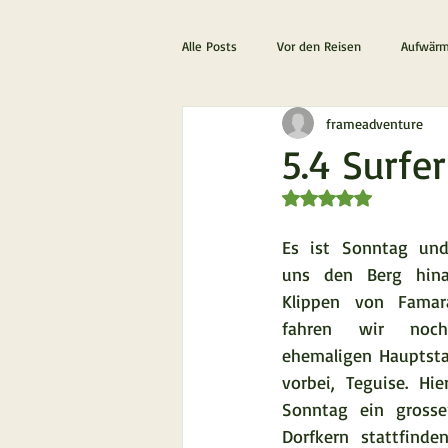
Alle Posts
Vor den Reisen
Aufwärm
frameadventure
Die ultimative Schottland Erfahrung
5.4 Surfe
Mit NaN von 5 Stern
Lanzarote & Fuerteventura
Es ist Sonntag und
uns den Berg hina
Klippen von Famar
fahren wir noc
ehemaligen Hauptstad
vorbei, Teguise. Hier
Sonntag ein grosse
Dorfkern stattfinde