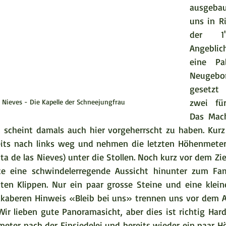
ausgebau
uns in Ri
der 1'
Angeblich
eine Pa
Neugebo
gesetzt
zwei für
s Nieves - Die Kapelle der Schneejungfrau
Das Mac
scheint damals auch hier vorgeherrscht zu haben. Kurz 
eits nach links weg und nehmen die letzten Höhenmeter 
a de las Nieves) unter die Stollen. Noch kurz vor dem Ziel
te eine schwindelerregende Aussicht hinunter zum Fa
ten Klippen. Nur ein paar grosse Steine und eine klein
kaberen Hinweis «Bleib bei uns» trennen uns vor dem Ab
ir lieben gute Panoramasicht, aber dies ist richtig Hard
ometer nach der Einsiedelei und bereits wieder ein paar H