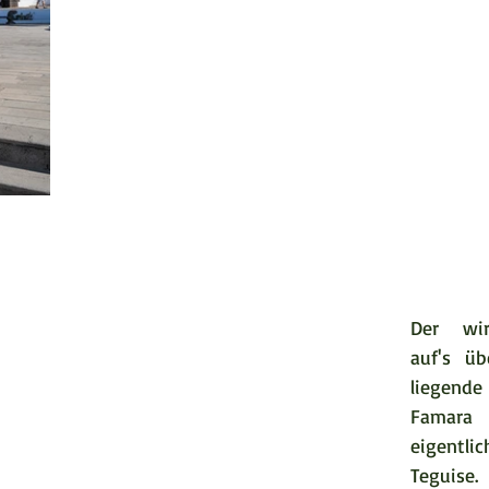
Der wirk
auf's üb
liegend
Famara 
eigent
Teguise