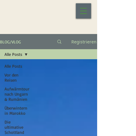
Registrieren
BLOG/VLOG
Alle Posts
Alle Posts
Vor den
Reisen
Aufwärmtour
nach Ungarn
& Rumänien
Überwintern
in Marokko
Die
ultimative
Schottland