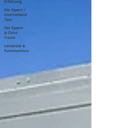
Erfahrung
Die Zypern /
Griechenland
Tour
Der Zypern
& Chios
Traum
Lanzarote &
Fuerteventura