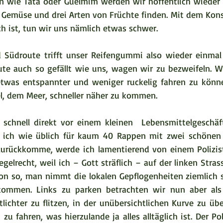
n wie Tata oder Guelmim werden wir hoffentlich wieder 
f Gemüse und drei Arten von Früchte finden. Mit dem Kons
ch ist, tun wir uns nämlich etwas schwer.
 Südroute trifft unser Reifengummi also wieder einmal 
e auch so gefällt wie uns, wagen wir zu bezweifeln. Wi
twas entspannter und weniger ruckelig fahren zu können
, dem Meer, schneller näher zu kommen.  
r schnell direkt vor einem kleinen  Lebensmittelgeschäft
ls ich wie üblich für kaum 40 Rappen mit zwei schönen
rückkomme, werde ich lamentierend von einem Polizist
gelrecht, weil ich – Gott sträflich – auf der linken Stras
chon so, man nimmt die lokalen Gepflogenheiten ziemlich s
kommen. Links zu parken betrachten wir nun aber als
lichter zu flitzen, in der unübersichtlichen Kurve zu üb
 zu fahren, was hierzulande ja alles alltäglich ist. Der Pol