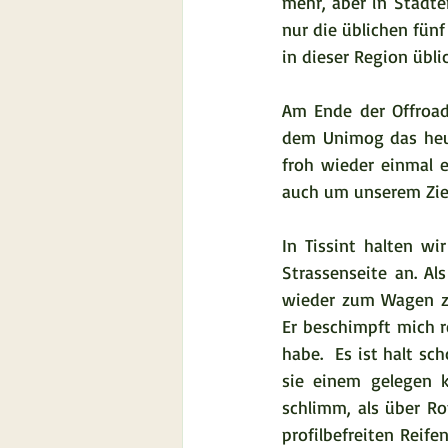
mehr, aber in Städte
nur die üblichen fün
in dieser Region übli
Am Ende der Offroad
dem Unimog das heut
froh wieder einmal e
auch um unserem Ziel
In Tissint halten wi
Strassenseite an. A
wieder zum Wagen zu
Er beschimpft mich re
habe.  Es ist halt s
sie einem gelegen 
schlimm, als über Rot
profilbefreiten Reifen