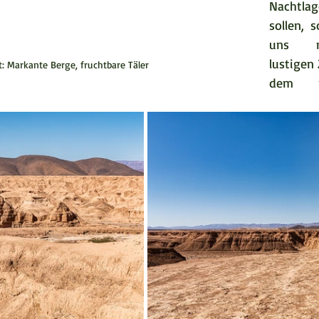
Nachtl
sollen, s
uns n
lustigen 
t: Markante Berge, fruchtbare Täler
dem ma