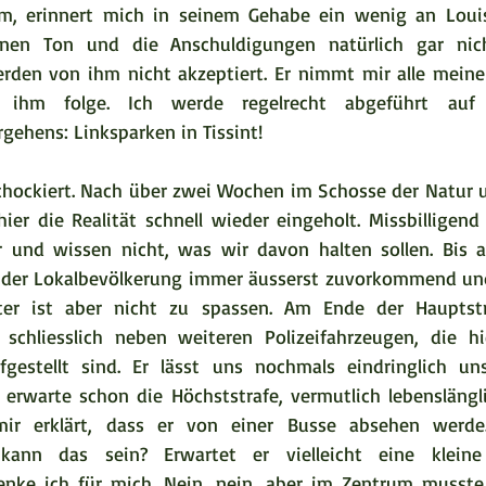
rm, erinnert mich in seinem Gehabe ein wenig an Louis
einen Ton und die Anschuldigungen natürlich gar nic
rden von ihm nicht akzeptiert. Er nimmt mir alle meine
h ihm folge. Ich werde regelrecht abgeführt auf
ehens: Linksparken in Tissint!  
chockiert. Nach über zwei Wochen im Schosse der Natur 
hier die Realität schnell wieder eingeholt. Missbilligen
 und wissen nicht, was wir davon halten sollen. Bis an
 der Lokalbevölkerung immer äusserst zuvorkommend und 
er ist aber nicht zu spassen. Am Ende der Hauptstr
 schliesslich neben weiteren Polizeifahrzeugen, die hi
ufgestellt sind. Er lässt uns nochmals eindringlich un
erwarte schon die Höchststrafe, vermutlich lebenslängli
r erklärt, dass er von einer Busse absehen werde
 kann das sein? Erwartet er vielleicht eine kleine
denke ich für mich. Nein, nein, aber im Zentrum musste