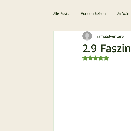
Alle Posts
Vor den Reisen
Aufwärm
frameadventure
Die ultimative Schottland Erfahrung
2.9 Faszi
Mit NaN von 5 Stern
Lanzarote & Fuerteventura