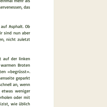
einmal mehr als 
ervenessen, das 
auf Asphalt. Ob 
r sind nun aber 
, nicht zuletzt 
 auf der linken 
 warmen Broten 
en «begrüsst». 
senseite geparkt 
chnell an, wenn 
 etwas weniger 
erholen oder mit 
izist, wie üblich 