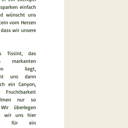
sparken einfach 
nd wünscht uns 
tein vom Herzen 
dass wir unsere 
s Tissint, das 
en markanten 
gen liegt, 
cht uns dann 
ch ein Canyon, 
 Fruchtbarkeit 
lmen nur so 
 Wir überlegen 
b wir uns hier 
icht für ein 