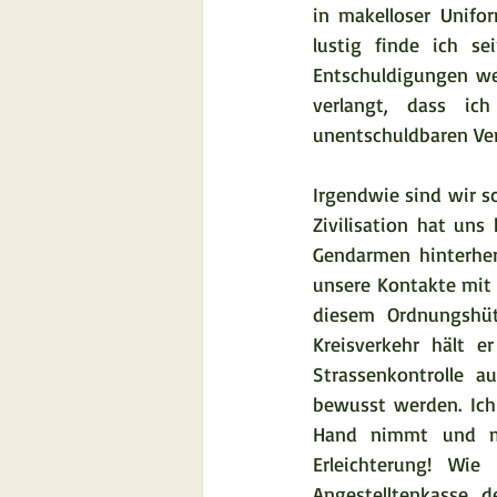
in makelloser Unifo
lustig finde ich s
Entschuldigungen we
verlangt, dass ic
unentschuldbaren Verg
Irgendwie sind wir s
Zivilisation hat uns 
Gendarmen hinterher
unsere Kontakte mit
diesem Ordnungshüt
Kreisverkehr hält er
Strassenkontrolle a
bewusst werden. Ich 
Hand nimmt und mi
Erleichterung! Wie
Angestelltenkasse, 