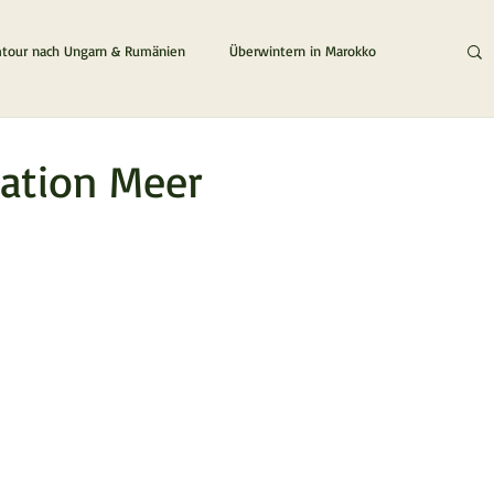
tour nach Ungarn & Rumänien
Überwintern in Marokko
Die Zypern / Griechenland Tour
Der Zypern & Chios Traum
nation Meer
en bewertet.