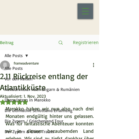
Registrieren
Beitrag
Alle Posts
frameadventure
Alle Posts
2.11 Rückreise entlang der
Vor den Reisen
Atlantikküste
Aufwärmtour nach Ungarn & Rumänien
Aktualisiert:
1. Nov. 2023
Überwintern in Marokko
Mit NaN von 5 Sternen bewertet.
Marokko haben wir nun also nach drei 
Die ultimative Schottland Erfahrung
Monaten endgültig hinter uns gelassen. 
Die Zypern / Griechenland Tour
Was für fantastische Abenteuer konnten 
wir in diesem bezaubernden Land 
Der Zypern & Chios Traum
erleben. Wir sind zu tiefst dankbar über 